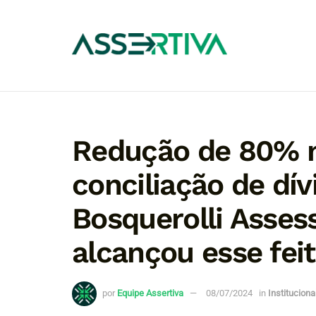
Redução de 80% 
conciliação de dív
Bosquerolli Asses
alcançou esse fei
por
Equipe Assertiva
08/07/2024
in
Instituciona