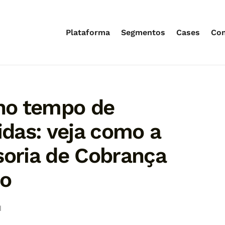
Plataforma
Segmentos
Cases
Co
no tempo de
idas: veja como a
soria de Cobrança
to
l