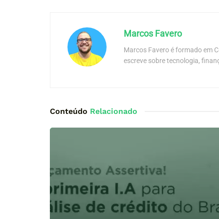
Marcos Favero
Marcos Favero é formado em Co
escreve sobre tecnologia, finan
Conteúdo
Relacionado