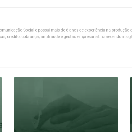
municação Social e possui mais de 6 anos de experiência na produção d
ças, crédito, cobrança, antifraude e gestão empresarial, fornecendo insig