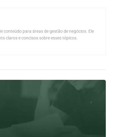
e conteúdo para áreas de gestão de negócios. Ele
hts claros e concisos sobre esses tópicos.