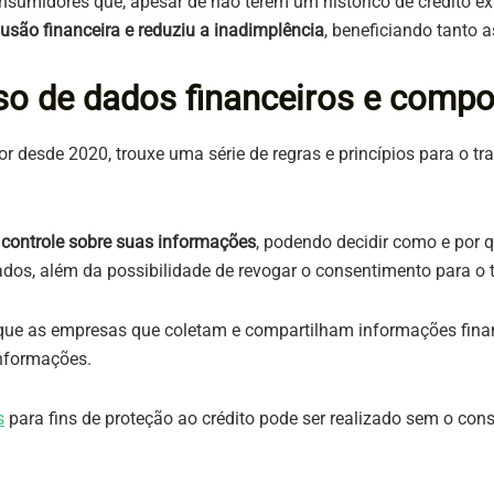
 consumidores que, apesar de não terem um histórico de crédit
são financeira e reduziu a inadimplência
, beneficiando tanto
o de dados financeiros e comp
gor desde 2020, trouxe uma série de regras e princípios para o t
 controle sobre suas informações
, podendo decidir como e por qu
ados, além da possibilidade de revogar o consentimento para o 
 que as empresas que coletam e compartilham informações fina
informações.
s
para fins de proteção ao crédito pode ser realizado sem o cons