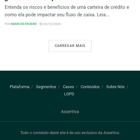
Entenda os riscos e benefícios de uma carteira de crédito e
como ela pode impactar seu fluxo de caixa. Leia...
POR
MARCOS FAVERO
24/10/2024
CARREGAR MAIS
Plataforma
Segmentos
Cases
Conteúdos
Sobre Nós
LGPD
Assertiva
Todo o conteúdo deste site é de uso exclusivo da Assertiva.