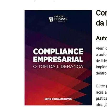
Com
da 
Aut
Além d
o auto
de lid
impla
dentro
Outro 
legisl
prátic
atuaçã