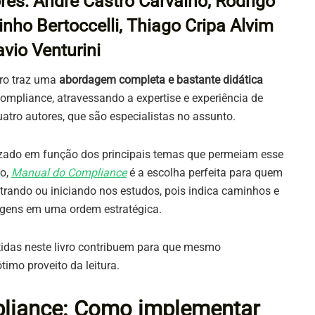
res: André Castro Carvalho, Rodrigo
inho Bertoccelli, Thiago Cripa Alvim
avio Venturini
vro traz uma
abordagem completa e bastante didática
ompliance, atravessando a expertise e experiência de
atro autores, que são especialistas no assunto.
zado em função dos principais temas que permeiam esse
so,
Manual do Compliance
é a escolha perfeita para quem
trando ou iniciando nos estudos, pois indica caminhos e
gens em uma ordem estratégica.
ntidas neste livro contribuem para que mesmo
imo proveito da leitura.
liance: Como implementar