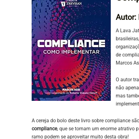
Autor:
A Lava Jat
brasileira
organizaç
de complia
Marcos As
O autor tr
não apenas
mas tamb
implement
A cereja do bolo deste livro sobre compliance sã
compliance
, que se tornam um enorme atrativo pa
ramo podem se aproveitar muito desta obra!