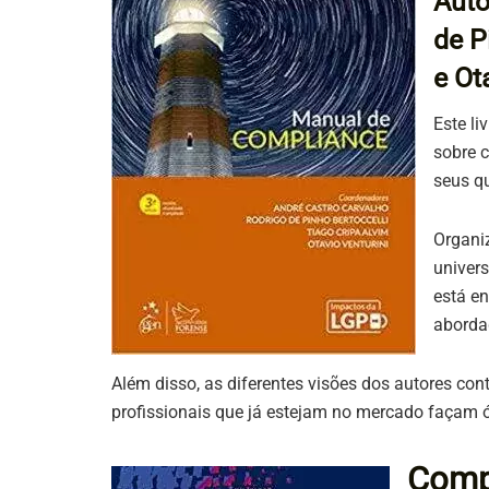
Auto
de P
e Ot
Este li
sobre c
seus qu
Organi
univer
está en
aborda
Além disso, as diferentes visões dos autores co
profissionais que já estejam no mercado façam ót
Comp