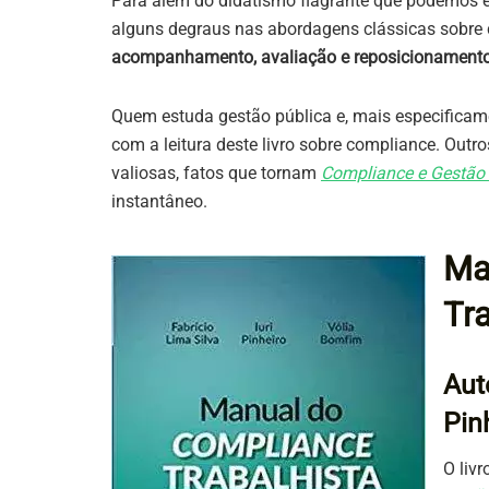
Para além do didatismo flagrante que podemos e
alguns degraus nas abordagens clássicas sobre c
acompanhamento, avaliação e reposicionament
Quem estuda gestão pública e, mais especificame
com a leitura deste livro sobre compliance. Outr
valiosas, fatos que tornam
Compliance e Gestão 
instantâneo.
Ma
Tra
Auto
Pin
O liv