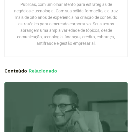
Públicas, com um olhar atento para estratégias de
negócios e tecnologia. Com sua sólida formação, ela traz
mais de oito anos de experiência na criação de conteúdo
estratégico para o mercado corporativo. Seus textos
abrangem uma ampla variedade de tópicos, desde
comunicação, tecnologia, finanças, crédito, cobrança,
antifraude e gestão empresarial.
Conteúdo
Relacionado