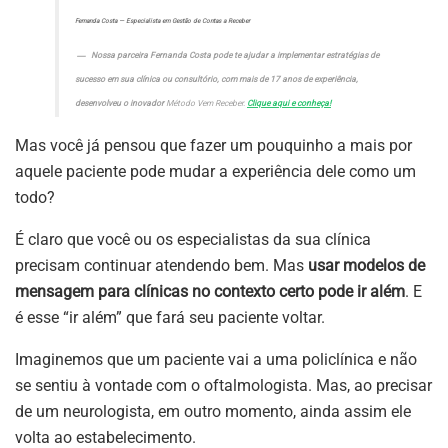
Fernanda Costa — Especialista em Gestão de Contas a Receber
Nossa parceira Fernanda Costa pode te ajudar a implementar estratégias de
sucesso em sua clínica ou consultório, com mais de 17 anos de experiência,
desenvolveu o inovador
Método Vem Receber.
Clique aqui e conheça!
Mas você já pensou que fazer um pouquinho a mais por
aquele paciente pode mudar a experiência dele como um
todo?
É claro que você ou os especialistas da sua clínica
precisam continuar atendendo bem. Mas
usar modelos de
mensagem para clínicas no contexto certo pode ir além
. E
é esse “ir além” que fará seu paciente voltar.
Imaginemos que um paciente vai a uma policlínica e não
se sentiu à vontade com o oftalmologista. Mas, ao precisar
de um neurologista, em outro momento, ainda assim ele
volta ao estabelecimento.