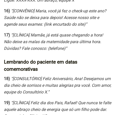
Ligue: XXXX-XXX. Um abraço, equipe X”
16)
“[CONVÊNIO] Maria, você já fez o check-up este ano?
Saúde não se deixa para depois! Acesse nosso site e
agende seus exames: (link encurtado do site)”
17)
“[CLÍNICA] Mamãe, já está quase chegando a hora!
Não deixe as malas da maternidade para última hora.
Dúvidas? Fale conosco: (telefone)”
Lembrando do paciente em datas
comemorativas
18)
“[CONSULTÓRIO] Feliz Aniversário, Ana! Desejamos um
dia cheio de sorrisos e muitas alegrias pra você. Com amor,
equipe do Consultório X.”
19)
“[CLÍNICA] Feliz dia dos Pais, Rafael! Que nunca te falte
aquele abraço cheio de energia que só um filho pode dar.