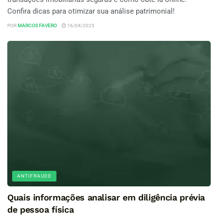
Confira dicas para otimizar sua análise patrimonial!
POR
MARCOS FAVERO
16/04/2025
ANTIFRAUDE
Quais informações analisar em diligência prévia
de pessoa física