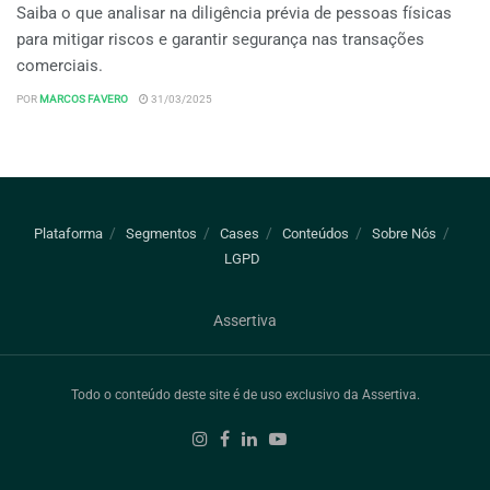
Saiba o que analisar na diligência prévia de pessoas físicas
para mitigar riscos e garantir segurança nas transações
comerciais.
POR
MARCOS FAVERO
31/03/2025
Plataforma
Segmentos
Cases
Conteúdos
Sobre Nós
LGPD
Assertiva
Todo o conteúdo deste site é de uso exclusivo da Assertiva.