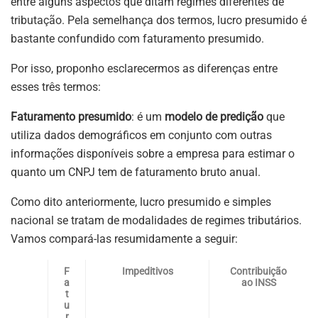
entre alguns aspectos que ditam regimes diferentes de
tributação. Pela semelhança dos termos, lucro presumido é
bastante confundido com faturamento presumido.
Por isso, proponho esclarecermos as diferenças entre
esses três termos:
Faturamento presumido
: é um
modelo de predição
que
utiliza dados demográficos em conjunto com outras
informações disponíveis sobre a empresa para estimar o
quanto um CNPJ tem de faturamento bruto anual.
Como dito anteriormente, lucro presumido e simples
nacional se tratam de modalidades de regimes tributários.
Vamos compará-las resumidamente a seguir:
F
Impeditivos
Contribuição
a
ao INSS
t
u
r