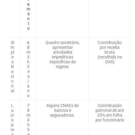
a
m
e
n
t
o
Si
4,
Quadro societário,
Contribuição
m
8
apresentar
por receita
pl
m
atividades
bruta
e
il
impeditivas
(recolhida na
s
h
específicas do
DAS)
N
õ
regime.
a
e
ci
s
o
/
n
a
al
n
o
L
7
Alguns CNAEs de
Contribuição
u
8
bancos e
patronal de até
cr
m
seguradoras.
20% em folha
o
il
por funcionário
p
h
re
õ
s
e