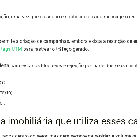
zação, uma vez que o usuário é notificado a cada mensagem rece
permite a criação de campanhas, embora exista a restrição de
e
r
tags UTM
para rastrear o tráfego gerado.
lerta
para evitar os bloqueios e rejeição por parte dos seus clien
os;
texto;
or.
 imobiliária que utiliza esses c
ultados dentro do setor, mas nem sempre na
rapidez e volume
qu