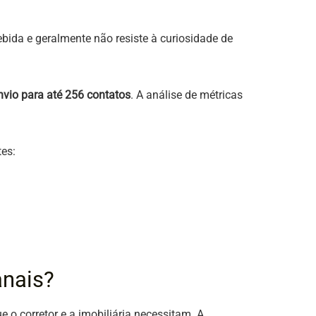
bida e geralmente não resiste à curiosidade de
nvio para até 256 contatos
. A análise de métricas
tes:
anais?
e o corretor e a imobiliária necessitam. A