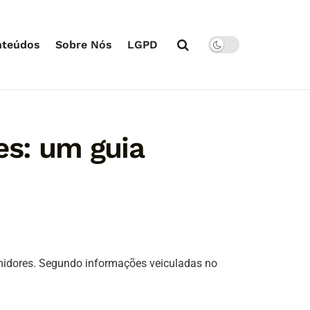
nteúdos
Sobre Nós
LGPD
es: um guia
midores. Segundo informações veiculadas no