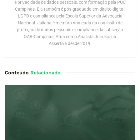
e privacidade de dados pessoais, com formação pela PUC
Campinas. Ela também é pós-graduada em direito digital,
LGPD e compliance pela Escola Superior da Advocacia
Nacional. Juliana é membro nomeada da comissão de
proteção de dados pessoais e compliance da subseção
OAB-Campinas. Atua como Analista Jurídico na
Assertiva desde 2019.
Conteúdo
Relacionado