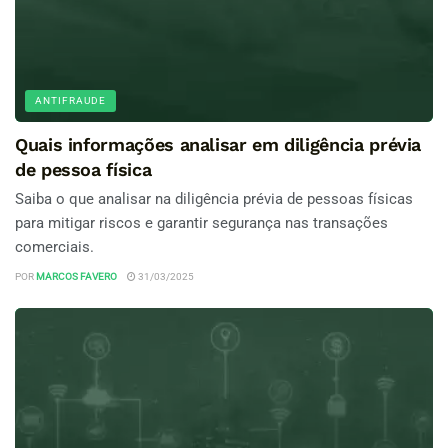
ANTIFRAUDE
Quais informações analisar em diligência prévia
de pessoa física
Saiba o que analisar na diligência prévia de pessoas físicas
para mitigar riscos e garantir segurança nas transações
comerciais.
POR
MARCOS FAVERO
31/03/2025