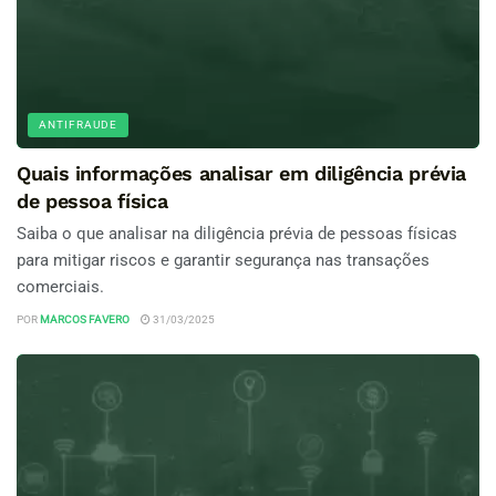
ANTIFRAUDE
Quais informações analisar em diligência prévia
de pessoa física
Saiba o que analisar na diligência prévia de pessoas físicas
para mitigar riscos e garantir segurança nas transações
comerciais.
POR
MARCOS FAVERO
31/03/2025