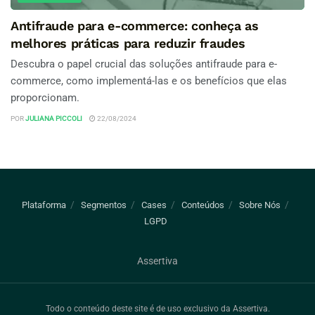
Antifraude para e-commerce: conheça as
melhores práticas para reduzir fraudes
Descubra o papel crucial das soluções antifraude para e-
commerce, como implementá-las e os benefícios que elas
proporcionam.
POR
JULIANA PICCOLI
22/08/2024
Plataforma
Segmentos
Cases
Conteúdos
Sobre Nós
LGPD
Assertiva
Todo o conteúdo deste site é de uso exclusivo da Assertiva.