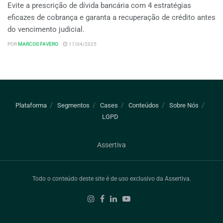
Evite a prescrição de dívida bancária com 4 estratégias
eficazes de cobrança e garanta a recuperação de crédito antes
do vencimento judicial.
POR
MARCOS FAVERO
17/04/2025
Plataforma
Segmentos
Cases
Conteúdos
Sobre Nós
LGPD
Assertiva
Todo o conteúdo deste site é de uso exclusivo da Assertiva.