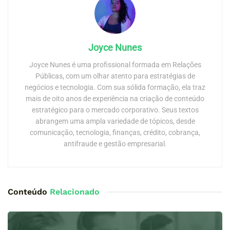
Joyce Nunes
Joyce Nunes é uma profissional formada em Relações
Públicas, com um olhar atento para estratégias de
negócios e tecnologia. Com sua sólida formação, ela traz
mais de oito anos de experiência na criação de conteúdo
estratégico para o mercado corporativo. Seus textos
abrangem uma ampla variedade de tópicos, desde
comunicação, tecnologia, finanças, crédito, cobrança,
antifraude e gestão empresarial.
Conteúdo
Relacionado