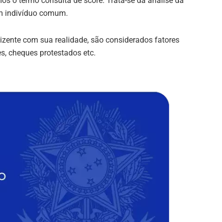
o termo consulta de score. Trata-se da análise da
um indivíduo comum.
izente com sua realidade, são considerados fatores
es, cheques protestados etc.