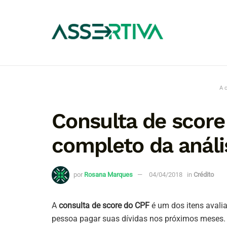
A 
Consulta de score
completo da análi
por
Rosana Marques
04/04/2018
in
Crédito
A
consulta de score do CPF
é um dos itens avali
pessoa pagar suas dívidas nos próximos meses