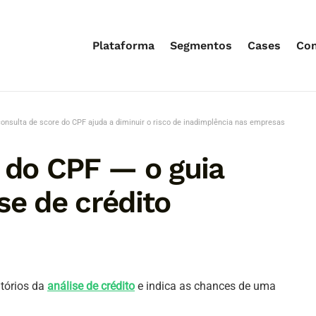
Plataforma
Segmentos
Cases
Co
consulta de score do CPF ajuda a diminuir o risco de inadimplência nas empresas
 do CPF — o guia
se de crédito
atórios da
análise de crédito
e indica as chances de uma
.