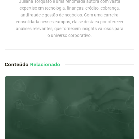
Juliana Torquato é uma renomada autora com vasta
expertise em tecnologia, finanças, crédito, cobrança,
antifraude e gestão de negócios. Com uma carreira
consolidada nesses campos, ela se destaca por oferecer
análises relevantes, que fornecem insights valiosos para
o universo corporativo.
Conteúdo
Relacionado