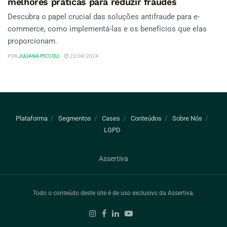
melhores práticas para reduzir fraudes
Descubra o papel crucial das soluções antifraude para e-
commerce, como implementá-las e os benefícios que elas
proporcionam.
POR
JULIANA PICCOLI
22/08/2024
Plataforma
Segmentos
Cases
Conteúdos
Sobre Nós
LGPD
Assertiva
Todo o conteúdo deste site é de uso exclusivo da Assertiva.