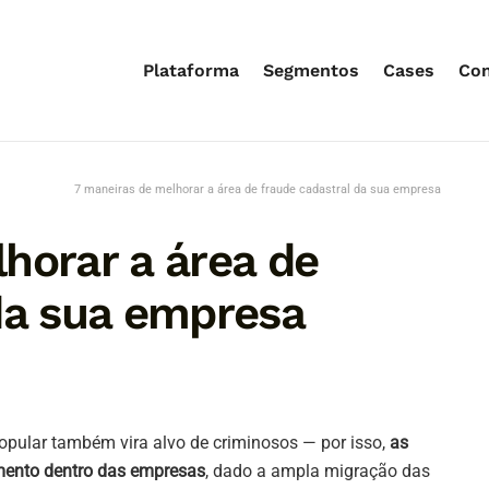
Plataforma
Segmentos
Cases
Co
7 maneiras de melhorar a área de fraude cadastral da sua empresa
horar a área de
da sua empresa
opular também vira alvo de criminosos — por isso,
as
imento dentro das empresas
, dado a ampla migração das