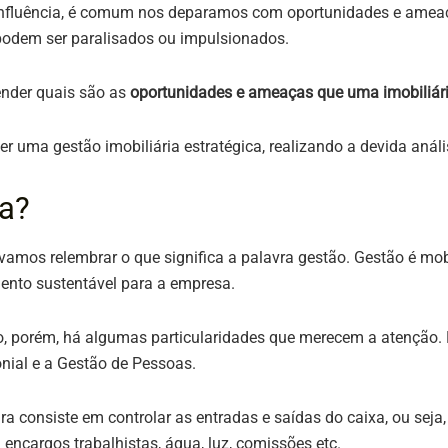
 influência, é comum nos deparamos com oportunidades e amea
podem ser paralisados ou impulsionados.
tender quais são as
oportunidades e ameaças que uma imobiliár
ver uma gestão imobiliária estratégica, realizando a devida análi
ia?
 vamos relembrar o que significa a palavra gestão. Gestão é mo
ento sustentável para a empresa.
, porém, há algumas particularidades que merecem a atenção. N
onial e a Gestão de Pessoas.
 consiste em controlar as entradas e saídas do caixa, ou seja,
m encargos trabalhistas, água, luz, comissões etc.