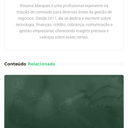
Rosana Marques é uma profissional experiente na
criação de conteúdo para diversas áreas da gestão de
negócios. Desde 2017, ela se dedica a escrever sobre
tecnologia, finanças, crédito, cobrança, comunicação e
gestão empresarial, oferecendo insights precisos e
valiosos sobre esses temas.
Conteúdo
Relacionado