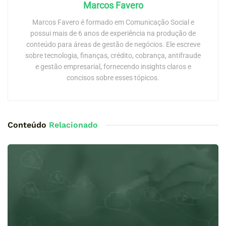
Marcos Favero
Marcos Favero é formado em Comunicação Social e
possui mais de 6 anos de experiência na produção de
conteúdo para áreas de gestão de negócios. Ele escreve
sobre tecnologia, finanças, crédito, cobrança, antifraude
e gestão empresarial, fornecendo insights claros e
concisos sobre esses tópicos.
Conteúdo
Relacionado