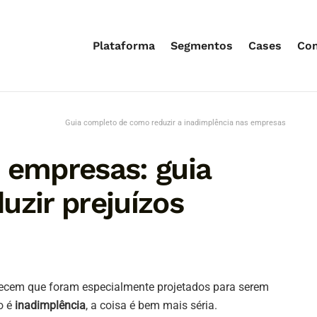
Plataforma
Segmentos
Cases
Co
Guia completo de como reduzir a inadimplência nas empresas
 empresas: guia
uzir prejuízos
arecem que foram especialmente projetados para serem
o é
inadimplência
, a coisa é bem mais séria.