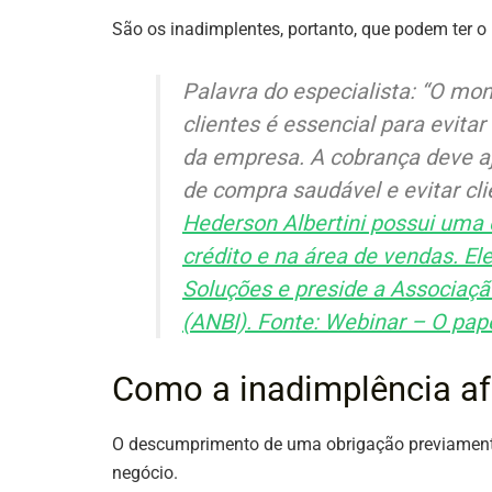
São os inadimplentes, portanto, que podem ter o 
Palavra do especialista: “O mo
clientes é essencial para evita
da empresa. A cobrança deve aju
de compra saudável e evitar cl
Hederson Albertini possui uma
crédito e na área de vendas. El
Soluções e preside a Associaçã
(ANBI). Fonte:
Webinar – O pape
Como a inadimplência a
O descumprimento de uma obrigação previamente
negócio.